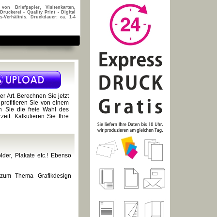
von Briefpapier, Visitenkarten,
ruckerei - Quality Print - Digital
s-Verhältnis. Druckdauer: ca. 1-4
r Art. Berechnen Sie jetzt
profitieren Sie von einem
n Sie die freie Wahl des
eit. Kalkulieren Sie Ihre
older, Plakate etc.! Ebenso
 zum Thema Grafikdesign