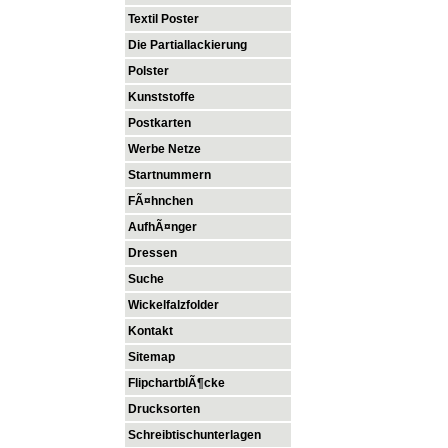
Textil Poster
Die Partiallackierung
Polster
Kunststoffe
Postkarten
Werbe Netze
Startnummern
FÃ¤hnchen
AufhÃ¤nger
Dressen
Suche
Wickelfalzfolder
Kontakt
Sitemap
FlipchartblÃ¶cke
Drucksorten
Schreibtischunterlagen