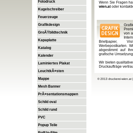
Fotodruck
Wenn Sie Fragen ha
wien.at
oder kontakti
Kugelschreiber
Feuerzeuge
Grafikdesign
Graf
Premi
GroÃŸbildtechnik
von a
Inte
Kapaplatte
Briefpapier, Vi
Werbepostkarten. Wi
Katalog
abgestimmt auf Ihr
grafische Umsetzung
Kalender
Wir bieten qualitativ
Laminiertes Plakat
Druckaufträge vertra
LeuchtkÃ¤sten
Mappe
© 2013
druckerei-wien.at
Mesh Banner
PrÃ¤sentationsmappen
Schild oval
Schild rund
PVC
Popup Teile
RollUp-Film