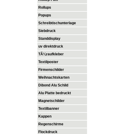
Rollups
Popups
Schreibtischunterlage
Siebdruck
Standdisplay
uv direktdruck
TÃ¼raufkleber
Textilposter
Firmenschilder
Weihnachtskarten
Dibond Alu Schild
Alu Platte bedruckt
Magnetschilder
Textilbanner
Kappen
Regenschirme
Flockdruck