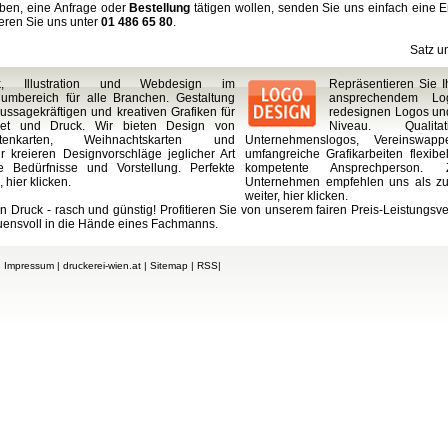
ben, eine Anfrage oder
Bestellung
tätigen wollen, senden Sie uns einfach eine 
eren Sie uns unter
01 486 65 80
.
Satz u
ik, Illustration und Webdesign im
Repräsentieren Sie 
umbereich für alle Branchen. Gestaltung
ansprechendem Lo
ussagekräftigen und kreativen Grafiken für
redesignen Logos und
rnet und Druck. Wir bieten Design von
Niveau. Quali
sitenkarten, Weihnachtskarten und
Unternehmenslogos, Vereinswa
r kreieren Designvorschläge jeglicher Art
umfangreiche Grafikarbeiten flexibe
e Bedürfnisse und Vorstellung. Perfekte
kompetente Ansprechperson. Z
,
hier klicken
.
Unternehmen empfehlen uns als zuv
weiter,
hier klicken
.
en Druck - rasch und günstig! Profitieren Sie von unserem fairen Preis-Leistungsve
uensvoll in die Hände eines Fachmanns.
|
Impressum
|
druckerei-wien.at
|
Sitemap
|
RSS
|