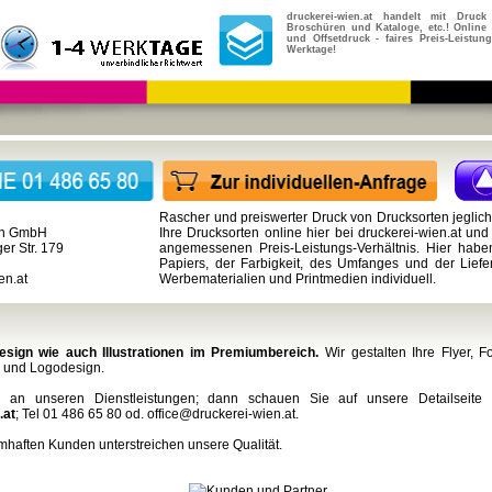
druckerei-wien.at handelt mit Druck 
Broschüren und Kataloge, etc.! Online D
und Offsetdruck - faires Preis-Leistung
Werktage!
Rascher und preiswerter Druck von Drucksorten jegliche
en GmbH
Ihre Drucksorten online hier bei
druckerei-wien.at
und 
er Str. 179
angemessenen Preis-Leistungs-Verhältnis. Hier habe
Papiers, der Farbigkeit, des Umfanges und der Lieferz
en.at
Werbematerialien und Printmedien individuell.
esign wie auch Illustrationen im Premiumbereich.
Wir gestalten Ihre Flyer, F
- und Logodesign.
e an unseren Dienstleistungen; dann schauen Sie auf unsere Detailseite
.at
; Tel 01 486 65 80 od. office@druckerei-wien.at.
mhaften Kunden unterstreichen unsere Qualität.