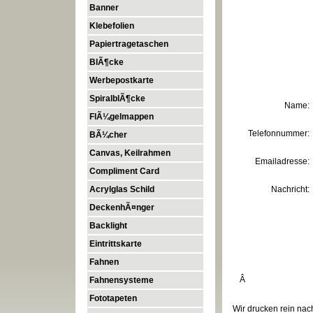
Banner
Klebefolien
Papiertragetaschen
BlÃ¶cke
Werbepostkarte
SpiralblÃ¶cke
Name
:
FlÃ¼gelmappen
Telefonnummer
:
BÃ¼cher
Canvas, Keilrahmen
Emailadresse
:
Compliment Card
Acrylglas Schild
Nachricht
:
DeckenhÃ¤nger
Backlight
Eintrittskarte
Fahnen
Â
Fahnensysteme
Fototapeten
Wir drucken rein na