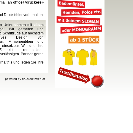
Email an
office@druckerei-
nd Druckfehler vorbehalten.
Ihr Unternehmen mit einem
go! Wir gestalten und
 Schriftzüge auf höchstem
tatives Design von
ppen, Firmenemblem und
l einsetzbar. Wir sind Ihre
ahlreiche renommierte
erlässigen Partner gerne
rhältnis und legen Sie Ihre
powered by druckerei-wien.at