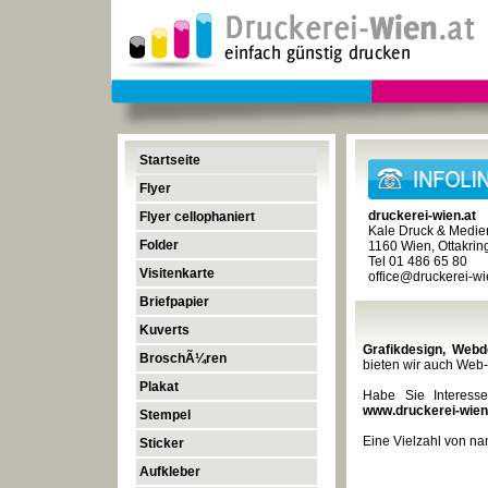
Startseite
Flyer
druckerei-wien.at
Flyer cellophaniert
Kale Druck & Medi
Folder
1160 Wien, Ottakring
Tel 01 486 65 80
Visitenkarte
office@druckerei-wi
Briefpapier
Kuverts
Grafikdesign, Webd
BroschÃ¼ren
bieten wir auch Web
Plakat
Habe Sie Interess
www.druckerei-wien
Stempel
Eine Vielzahl von na
Sticker
Aufkleber